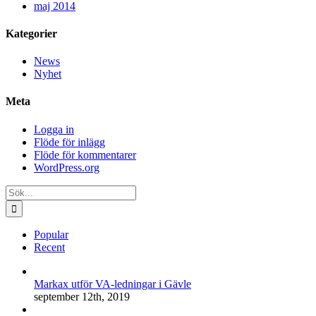
maj 2014
Kategorier
News
Nyhet
Meta
Logga in
Flöde för inlägg
Flöde för kommentarer
WordPress.org
Sök
efter:
Popular
Recent
Markax utför VA-ledningar i Gävle
september 12th, 2019