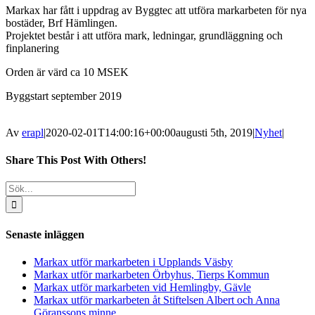
Markax har fått i uppdrag av Byggtec att utföra markarbeten för nya
bostäder, Brf Hämlingen.
Projektet består i att utföra mark, ledningar, grundläggning och
finplanering
Orden är värd ca 10 MSEK
Byggstart september 2019
Av
erapl
|
2020-02-01T14:00:16+00:00
augusti 5th, 2019
|
Nyhet
|
Share This Post With Others!
Facebook
X
LinkedIn
WhatsApp
Pinterest
E-
Sök
post
efter:
Senaste inläggen
Markax utför markarbeten i Upplands Väsby
Markax utför markarbeten Örbyhus, Tierps Kommun
Markax utför markarbeten vid Hemlingby, Gävle
Markax utför markarbeten åt Stiftelsen Albert och Anna
Göranssons minne