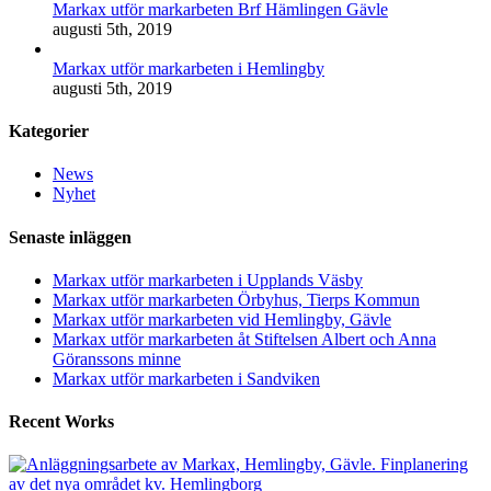
Markax utför markarbeten Brf Hämlingen Gävle
augusti 5th, 2019
Markax utför markarbeten i Hemlingby
augusti 5th, 2019
Kategorier
News
Nyhet
Senaste inläggen
Markax utför markarbeten i Upplands Väsby
Markax utför markarbeten Örbyhus, Tierps Kommun
Markax utför markarbeten vid Hemlingby, Gävle
Markax utför markarbeten åt Stiftelsen Albert och Anna
Göranssons minne
Markax utför markarbeten i Sandviken
Recent Works