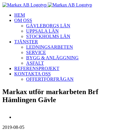
Fortsätt
till
HEM
innehållet
OM OSS
GÄVLEBORGS LÄN
UPPSALA LÄN
STOCKHOLMS LÄN
TJÄNSTER
LEDNINGSARBETEN
SERVICE
BYGG & ANLÄGGNING
ASFALT
REFERENSPROJEKT
KONTAKTA OSS
OFFERTFÖRFRÅGAN
Markax utför markarbeten Brf
Hämlingen Gävle
Visa
större
2019-08-05
bild