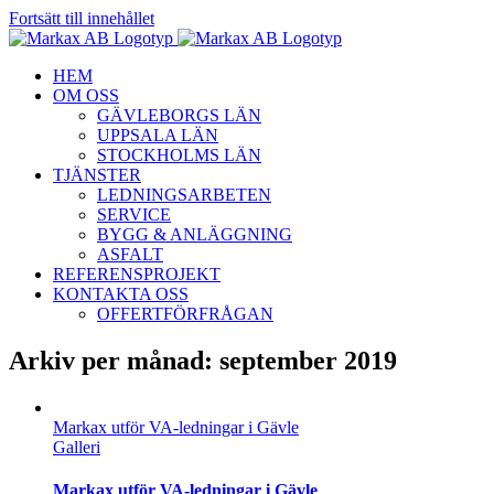
Fortsätt till innehållet
HEM
OM OSS
GÄVLEBORGS LÄN
UPPSALA LÄN
STOCKHOLMS LÄN
TJÄNSTER
LEDNINGSARBETEN
SERVICE
BYGG & ANLÄGGNING
ASFALT
REFERENSPROJEKT
KONTAKTA OSS
OFFERTFÖRFRÅGAN
Arkiv per månad:
september 2019
Markax utför VA-ledningar i Gävle
Galleri
Markax utför VA-ledningar i Gävle